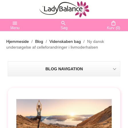
menu
search
shopping_bag
Menu
Søg
Kurv
(0)
Hjemmeside
Blog
Videnskaben bag
Ny dansk
undersøgelse af celleforandringer i livmoderhalsen
BLOG NAVIGATION