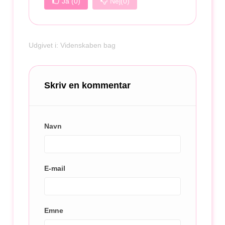
Ja
(0)
Nej
(0)
Udgivet i:
Videnskaben bag
Skriv en kommentar
Navn
E-mail
Emne