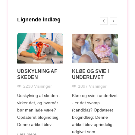
Lignende indlæg
ED
UDSKYLNING AF
KLØE OG SVIE I
LA
ET
SKEDEN
UNDERLIVET
IN
FO
2238 Visninger
1897 Visninger
OV
NU
HI
Udskylning af skeden -
Kløe og svie i underlivet
.
virker det, og hvornår
- er det svamp
bør man lade være?
(candida)? Opdateret
Bakt
Opdateret blogindlæg:
blogindlæg: Denne
 og
er e
Denne artikel blev...
artikel blev oprindeligt
 - De
und
udgivet som...
Læs mere