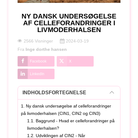
NY DANSK UNDERSØGELSE
AF CELLEFORANDRINGER I
LIVMODERHALSEN
2566 Visninger
2024-03-19
Fra
Inge dorthe hansen
Facebook
X
LinkedIn
INDHOLDSFORTEGNELSE
1. Ny dansk undersøgelse af celleforandringer
på livmoderhalsen (CIN1, CIN2 og CIN3)
1.1. Baggrund - Hvad er celleforandringer på
livmoderhalsen?
1.2. Udviklingen af CIN2 - Når