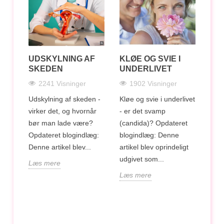
UDSKYLNING AF
KLØE OG SVIE I
LA
SKEDEN
UNDERLIVET
IN
FO
2241 Visninger
1902 Visninger
OV
HI
Udskylning af skeden -
Kløe og svie i underlivet
virker det, og hvornår
- er det svamp
bør man lade være?
(candida)? Opdateret
Bakt
hvor
Opdateret blogindlæg:
blogindlæg: Denne
er e
Denne artikel blev...
artikel blev oprindeligt
und
..
udgivet som...
Læs mere
kvin
Læs mere
kara
udfl
Læs