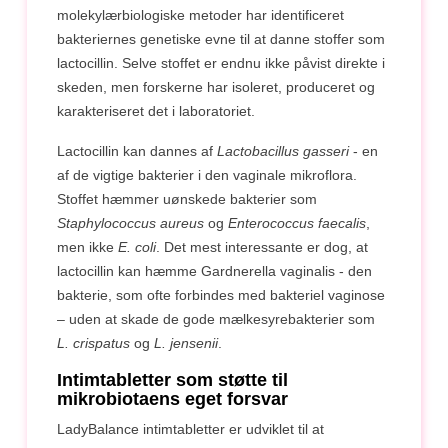
molekylærbiologiske metoder har identificeret
bakteriernes genetiske evne til at danne stoffer som
lactocillin. Selve stoffet er endnu ikke påvist direkte i
skeden, men forskerne har isoleret, produceret og
karakteriseret det i laboratoriet.
Lactocillin kan dannes af
Lactobacillus gasseri
- en
af de vigtige bakterier i den vaginale mikroflora.
Stoffet hæmmer uønskede bakterier som
Staphylococcus aureus
og
Enterococcus faecalis
,
men ikke
E. coli
. Det mest interessante er dog, at
lactocillin kan hæmme Gardnerella vaginalis - den
bakterie, som ofte forbindes med bakteriel vaginose
– uden at skade de gode mælkesyrebakterier som
L. crispatus
og
L. jensenii
.
Intimtabletter som støtte til
mikrobiotaens eget forsvar
LadyBalance intimtabletter er udviklet til at