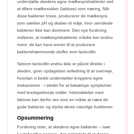
understøtte skedens egne mælkesyrebakterier ved
at tilføre mælkesukker (laktose) som næring. Når
disse bakterier trives, producerer de mælkesyre,
som sænker pH og skaber et miljø, hvor uønskede
bakterier ikke kan dominere. Den nye forskning
indikerer, at mælkesyrebakterier måske kan endnu
mere: de kan have evnen til at producere
bakteriehæmmende stoffer som lactocillin.
Selvom lactocillin endnu ikke er påvist direkte i
skeden, giver opdagelsen anledning til at overveje,
hvordan vi bedst understøtter kroppens egne
mekanismer - i stedet for at bekæmpe symptomer
med bredspektrede midler. Intimtabletter med
laktose kan derfor ses som en måde at nære de
gode bakterier og styrke deres naturlige funktioner.
Opsummering
Forskning viser, at skedens egne bakterier – især
Lactobacillus gasseri
- har potentiale til at danne