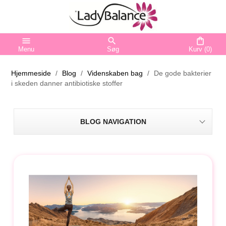
menu
search
shopping_bag
Menu
Søg
Kurv
(0)
Hjemmeside
Blog
Videnskaben bag
De gode bakterier
i skeden danner antibiotiske stoffer
BLOG NAVIGATION