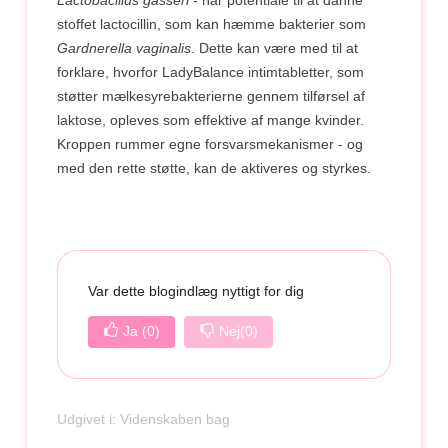
stoffet lactocillin, som kan hæmme bakterier som
Gardnerella vaginalis
. Dette kan være med til at
forklare, hvorfor LadyBalance intimtabletter, som
støtter mælkesyrebakterierne gennem tilførsel af
laktose, opleves som effektive af mange kvinder.
Kroppen rummer egne forsvarsmekanismer - og
med den rette støtte, kan de aktiveres og styrkes.
Var dette blogindlæg nyttigt for dig
Ja
(0)
Nej
(0)
Udgivet i:
Videnskaben bag