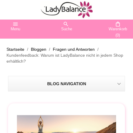
menu
search
shopping_bag
Menu
Suche
Warenkorb
(0)
Startseite
Bloggen
Fragen und Antworten
Kundenfeedback: Warum ist LadyBalance nicht in jedem Shop
erhältlich?
BLOG NAVIGATION