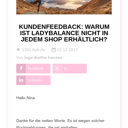
KUNDENFEEDBACK: WARUM
IST LADYBALANCE NICHT IN
JEDEM SHOP ERHÄLTLICH?
1301 Aufrufe
02.12.2017
Von
Inge dorthe hansen
Facebook
X
LinkedIn
Hallo Nina
Danke für die netten Worte. Es ist wegen solcher
Rückmeldungen, die wir einhalten.