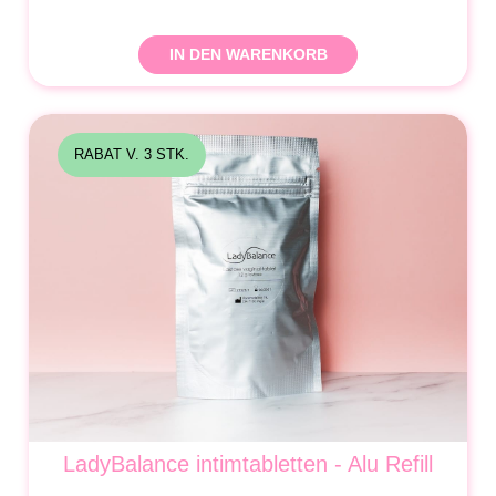
IN DEN WARENKORB
RABAT V. 3 STK.
LadyBalance intimtabletten - Alu Refill