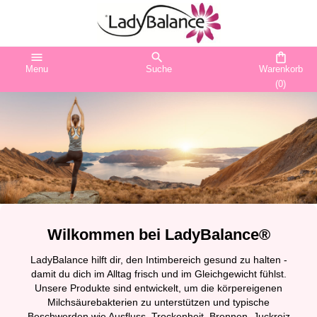
menu
search
shopping_bag
Menu
Suche
Warenkorb
(0)
Wilkommen bei LadyBalance®
LadyBalance hilft dir, den Intimbereich gesund zu halten -
damit du dich im Alltag frisch und im Gleichgewicht fühlst.
Unsere Produkte sind entwickelt, um die körpereigenen
Milchsäurebakterien zu unterstützen und typische
Beschwerden wie Ausfluss, Trockenheit, Brennen, Juckreiz