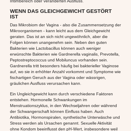
Intimbereich oder veränderten Ausfluss.
WENN DAS GLEICHGEWICHT GESTÖRT
IST
Das Mikrobiom der Vagina - also die Zusammensetzung der
Mikroorganismen - kann leicht aus dem Gleichgewicht
geraten. Das ist an sich nicht ungewöhnlich, aber die
Folgen können unangenehm sein. Neben den guten
Bakterien wie Lactobacillus können auch weniger
erwünschte Bakterien wie Gardnerella vaginalis, Prevotella,
Peptostreptococcus und Mobiluncus vorhanden sein.
Gardnerella tritt besonders häufig bei bakterieller Vaginose
auf, wo sie in erhöhter Anzahl vorkommt und Symptome wie
fischartigen Geruch aus der Vagina oder wässrigen,
gräulichen Ausfluss verursachen kann.
Ein Ungleichgewicht kann durch verschiedene Faktoren
entstehen. Hormonelle Schwankungen im
Menstruationszyklus, in den Wechseljahren oder während
der Schwangerschaft können Einfluss haben. Auch
Antibiotika, Hormonspiralen, synthetische Unterwäsche und
Stress werden als Ursachen genannt. Sexuelle Aktivität
ohne Kondom beeinflusst den pH-Wert, insbesondere weil