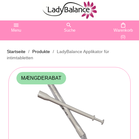
menu
search
shopping_bag
Menu
Suche
Warenkorb
(0)
Startseite
Produkte
LadyBalance Applikator für
intimtabletten
MÆNGDERABAT